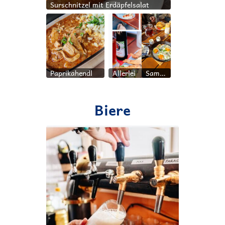
Surschnitzel mit Erdäpfelsalat
Paprikahendl
Allerlei
Samstags Frühstück
Biere